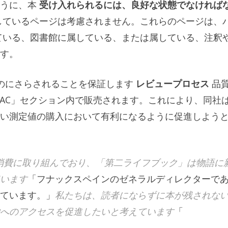
ように、本
受け入れられるには、良好な状態でなければ
しているページは考慮されません。これらのページは、
れている、図書館に属している、または属している、注釈
す。
ものにさらされることを保証します
レビュープロセス
品
 FNAC」セクション内で販売されます。これにより、同社
い測定値の購入において有利になるように促進しよう
る消費に取り組んでおり、「第二ライフブック」は物語に
います
「フナックスペインのゼネラルディレクターで
ています。」
私たちは、読者にならずに本が残されな
へのアクセスを促進したいと考えています
「