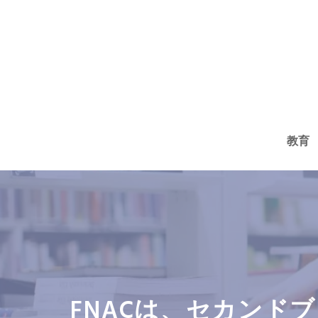
コ
ン
テ
ン
ツ
へ
教育
ス
キ
ッ
プ
FNACは、セカンド