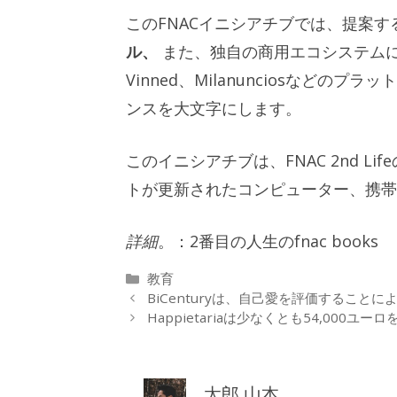
このFNACイニシアチブでは、提案
ル、
また、独自の商用エコシステムに中
Vinned、Milanunciosなど
ンスを大文字にします。
このイニシアチブは、FNAC 2nd Li
トが更新されたコンピューター、携帯
詳細
。：2番目の人生のfnac books
カ
教育
テ
BiCenturyは、自己愛を評価するこ
ゴ
Happietariaは少なくとも54,000ユー
リ
ー
太郎 山本