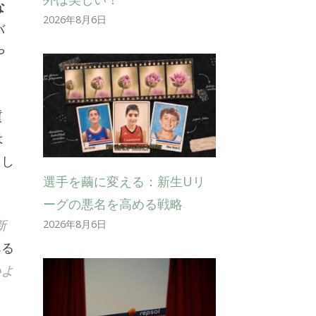
な
2026年8月6日
バ
や
質
は
とし
選手を繭に変える：新生Uリ
ーグの悪名を高める戦略
新
2026年8月6日
ある
いよ