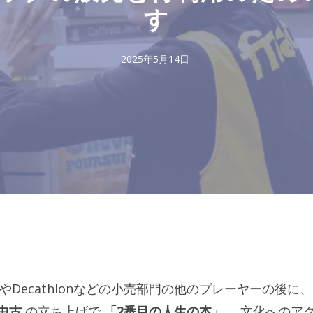
す
2025年5月14日
やDecathlonなどの小売部門の他のプレーヤーの後に、
中古
の立ち上げで
「2番目の人生の本」、
文化へのア