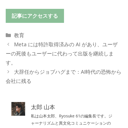
記事にアクセスする
カ
教育
テ
Meta には特許取得済みの AI があり、ユーザ
ゴ
ーの死後もユーザーに代わって出版を継続しま
リ
す。
ー
大辞任からジョブハグまで：AI時代の恐怖から
会社に残る
太郎 山本
私は山本太郎、Ryosuke 61の編集長です。ジ
ャーナリズムと異文化コミュニケーションの