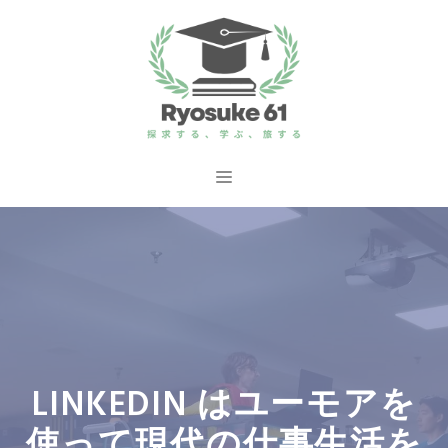
コ
ン
テ
ン
ツ
へ
メ
ス
ニ
キ
ッ
ュ
プ
ー
LINKEDIN はユーモアを
使って現代の仕事生活を