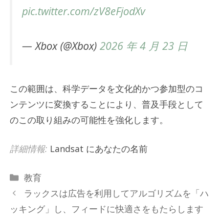
pic.twitter.com/zV8eFjodXv
— Xbox (@Xbox)
2026 年 4 月 23 日
この範囲は、科学データを文化的かつ参加型のコ
ンテンツに変換することにより、普及手段として
のこの取り組みの可能性を強化します。
詳細情報:
Landsat にあなたの名前
カ
教育
テ
ラックスは広告を利用してアルゴリズムを「ハ
ゴ
ッキング」し、フィードに快適さをもたらします
リ