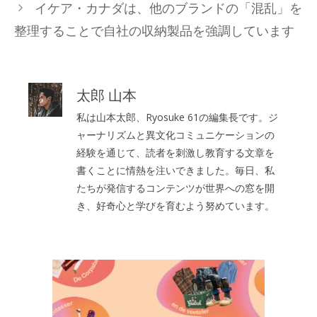
イケア・カナダは、他のブランドの「混乱」を
ー
整理することで自社の収納製品を強調しています
太郎 山本
私は山本太郎、Ryosuke 61の編集長です。ジ
ャーナリズムと異文化コミュニケーションの
経験を通じて、読者を刺激し教育する文章を
書くことに情熱を注いできました。毎日、私
たちが発信するコンテンツが世界への窓を開
き、好奇心と学びを育むよう努めています。