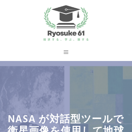
コ
ン
テ
ン
ツ
へ
メ
ス
ニ
キ
ッ
ュ
プ
ー
NASA が対話型ツールで
衛星画像を使用して地球