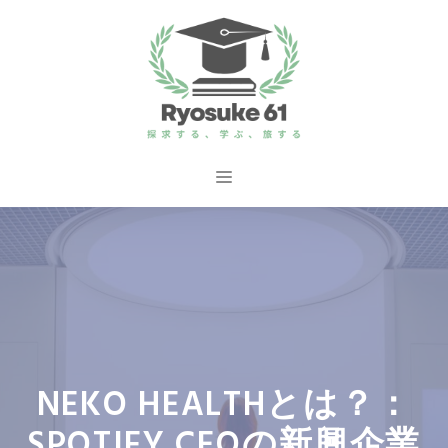
コ
ン
テ
ン
ツ
へ
メ
ス
ニ
キ
ッ
ュ
プ
ー
NEKO HEALTHとは？：
SPOTIFY CEOの新興企業