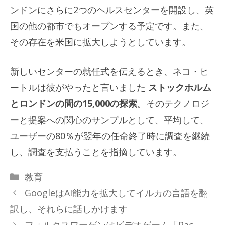
ンドンにさらに2つのヘルスセンターを開設し、英
国の他の都市でもオープンする予定です。また、
その存在を米国に拡大しようとしています。
新しいセンターの就任式を伝えるとき、ネコ・ヒ
ートルは彼がやったと言いました
ストックホルム
とロンドンの間の15,000の探索
。そのテクノロジ
ーと提案への関心のサンプルとして、平均して、
ユーザーの80％が翌年の任命終了時に調査を継続
し、調査を支払うことを指摘しています。
カ
教育
テ
GoogleはAI能力を拡大してイルカの言語を翻
ゴ
訳し、それらに話しかけます
リ
フォルクスワーゲンはビデオゲーム「Pac-