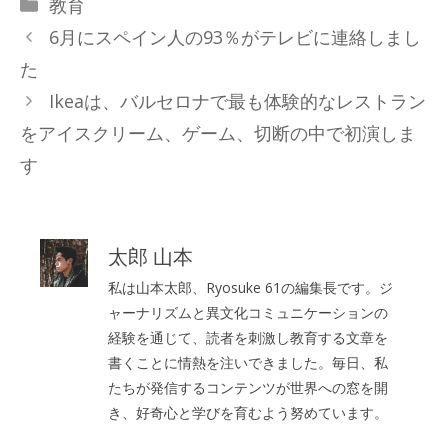
カ
教育
テ
6月にスペイン人の93％がテレビに連絡しまし
ゴ
た
リ
Ikeaは、バルセロナで最も体験的なレストラン
ー
をアイスクリーム、ゲーム、切断の中で初演しま
す
太郎 山本
私は山本太郎、Ryosuke 61の編集長です。ジ
ャーナリズムと異文化コミュニケーションの
経験を通じて、読者を刺激し教育する文章を
書くことに情熱を注いできました。毎日、私
たちが発信するコンテンツが世界への窓を開
き、好奇心と学びを育むよう努めています。