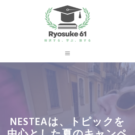
コ
ン
テ
ン
ツ
へ
メ
ス
ニ
キ
ッ
ュ
プ
ー
NESTEAは、トピックを
中心とした夏のキャンペ