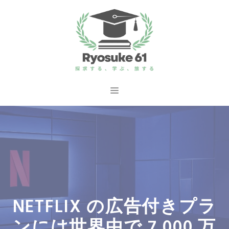
コ
ン
テ
ン
ツ
へ
メ
ス
ニ
キ
ッ
ュ
プ
ー
NETFLIX の広告付きプラ
ンには世界中で 7,000 万