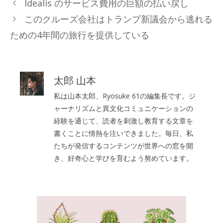
Idealis のサービス費用の巨額の払い戻し
ゴ
このクルーズ会社はトランプ新議会から逃れる
リ
ための4年間の旅行を提供している
ー
太郎 山本
私は山本太郎、Ryosuke 61の編集長です。ジ
ャーナリズムと異文化コミュニケーションの
経験を通じて、読者を刺激し教育する文章を
書くことに情熱を注いできました。毎日、私
たちが発信するコンテンツが世界への窓を開
き、好奇心と学びを育むよう努めています。