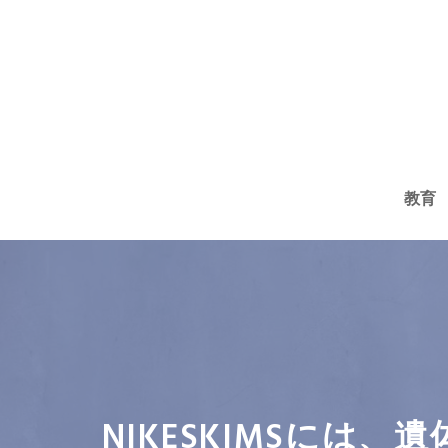
コ
ン
テ
ン
ツ
へ
教育
ス
キ
ッ
プ
NIKESKIMSには、