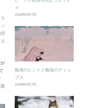
イ
2026年8月7日
たち
ョン
の競
する
真が
勉強のヒントと勉強のディッ
て
プス
ナ
2026年8月7日
に注