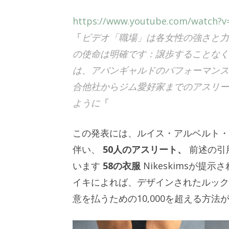
https://www.youtube.com/watch?v
「
ビデオ「職場」は各女性の強さと力
の使命は明確です：譲歩することなく
は、アバンギャルドのパフォーマンス
合他社からジム愛好家までのアスリー
ように
「
この発表には、ルイス・アルベルト・
伴い、
50人のアスリート、
前述の引
います
58の衣服
Nikeskimsが
イキによれば、デザインされたルック
意を払うための10,000を超える方法