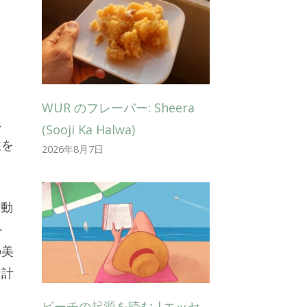
WUR のフレーバー: Sheera
し
(Sooji Ka Halwa)
性を
2026年8月7日
活動
ト
の美
な計
ビーチの起源を読む |エッセ