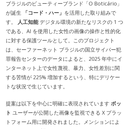
ブラジルのビューティーブランド「O Boticário」
が誕生
「コード・ハー」
を活用した取り組みで
す。
人工知能
デジタル環境の新たなリスクの 1 つ
である、AI を使用した女性の画像の操作と性的化
に対する保護ツールとして。このプロジェクト
は、セーファーネット ブラジルの国立サイバー犯
罪報告センターのデータによると、2025 年中にイ
ンターネット上で女性蔑視、暴力、女性差別に関
する苦情が 225% 増加するという、特にデリケー
トな状況で生じています。
提案は以下を中心に明確に表現されています
ボッ
ト
ユーザーが公開した画像を監視できる X プラッ
トフォーム用に開発されました。メンションによ