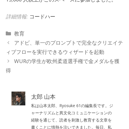
詳細情報:
コードハー
カ
教育
テ
アドビ、単一のプロンプトで完全なクリエイテ
ゴ
ィブフローを実行できるウィザードを起動
リ
WURの学生が欧州柔道選手権で金メダルを獲
ー
得
太郎 山本
私は山本太郎、Ryosuke 61の編集長です。ジ
ャーナリズムと異文化コミュニケーションの
経験を通じて、読者を刺激し教育する文章を
書くことに情熱を注いできました。毎日、私