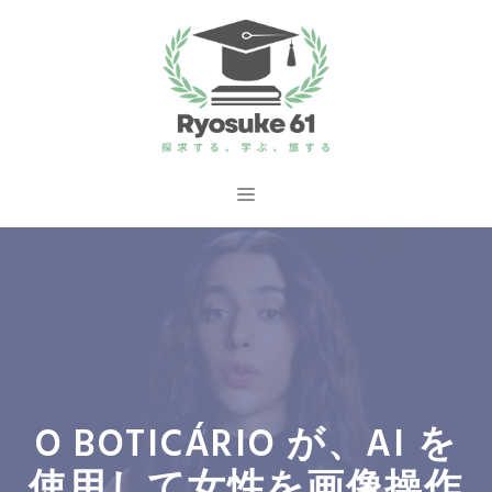
コ
ン
テ
ン
ツ
へ
メ
ス
ニ
キ
ッ
ュ
プ
ー
O BOTICÁRIO が、AI を
使用して女性を画像操作