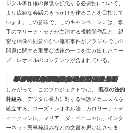
ジタル著作権の保護を強化する必要性について、
より広範な会話のきっかけを作ることを目指して
います。この意味で、このキャンペーンには、歌
手のマリーナ・セナが主演する視聴覚作品と、親
密な画像の同意のない流布事件がブラジルでこの
問題に関する重要な法律の一つを生み出したロー
ズ・レオネルのコンテンツが含まれている。
@leetipinzon 親密な人がレイプされると、人生が破壊される可能性があります。ローズ・レオネルの事件はマリア・ダ・ペーニャ・デジタルのレイ・ローズ・レオネルに端を発しており、許可なく親密な写真やビデオを公開することを犯罪とし、最高3年の懲役と罰金が科せられる。法律と情報の詳細については、コンテンツを失わないよう、プロフィールとアクティブな通知に従ってください。 #DireitoDigital #Advocacia #LeiRoseLeonel #MariaDaPenhaDigital #CrimesDigitais ♬ som オリジナル – Adv.leticiapinzon
したがって、このプロジェクトでは、
既存の法的
枠組み
、デジタル暴力に対する保護メカニズムを
確立する、ローズ・レオネル法、カロリーナ・デ
ィークマン法、マリア・ダ・ペーニャ法、インタ
ーネット民事枠組みなどの文書を思い出させま