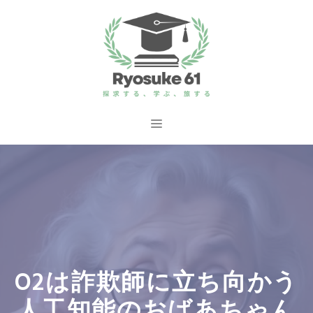
コ
ン
テ
ン
ツ
へ
メ
ス
ニ
キ
ッ
ュ
プ
ー
O2は詐欺師に立ち向かう
人工知能のおばあちゃん