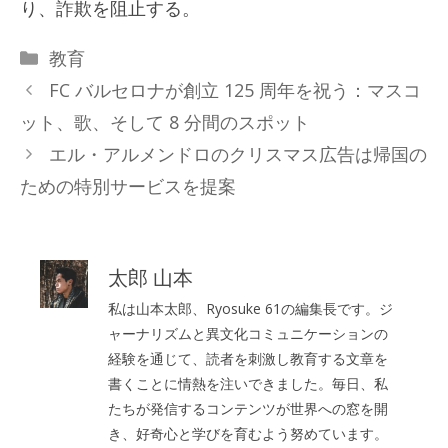
り、詐欺を阻止する。
カ
教育
テ
FC バルセロナが創立 125 周年を祝う：マスコ
ゴ
ット、歌、そして 8 分間のスポット
リ
エル・アルメンドロのクリスマス広告は帰国の
ー
ための特別サービスを提案
太郎 山本
私は山本太郎、Ryosuke 61の編集長です。ジ
ャーナリズムと異文化コミュニケーションの
経験を通じて、読者を刺激し教育する文章を
書くことに情熱を注いできました。毎日、私
たちが発信するコンテンツが世界への窓を開
き、好奇心と学びを育むよう努めています。