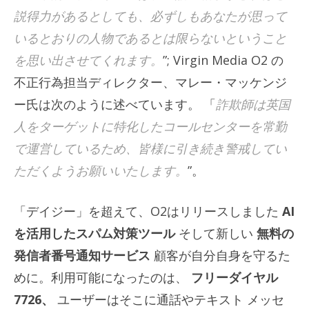
説得力があるとしても、必ずしもあなたが思って
いるとおりの人物であるとは限らないということ
を思い出させてくれます。
”; Virgin Media O2 の
不正行為担当ディレクター、マレー・マッケンジ
ー氏は次のように述べています。 「
詐欺師は英国
人をターゲットに特化したコールセンターを常勤
で運営しているため、皆様に引き続き警戒してい
ただくようお願いいたします。
”。
「デイジー」を超えて、O2はリリースしました
AI
を活用したスパム対策ツール
そして新しい
無料の
発信者番号通知サービス
顧客が自分自身を守るた
めに。利用可能になったのは、
フリーダイヤル
7726、
ユーザーはそこに通話やテキスト メッセ