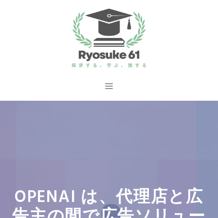
コ
ン
テ
ン
ツ
へ
メ
ス
ニ
キ
ッ
ュ
プ
ー
OPENAI は、代理店と広
告主の間で広告ソリュー