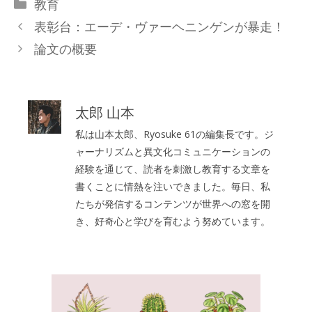
カ
教育
テ
表彰台：エーデ・ヴァーヘニンゲンが暴走！
ゴ
論文の概要
リ
ー
太郎 山本
私は山本太郎、Ryosuke 61の編集長です。ジ
ャーナリズムと異文化コミュニケーションの
経験を通じて、読者を刺激し教育する文章を
書くことに情熱を注いできました。毎日、私
たちが発信するコンテンツが世界への窓を開
き、好奇心と学びを育むよう努めています。