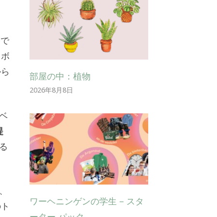
問で
トボ
から
部屋の中：植物
2026年8月8日
ベ
提
る
は、
ワーヘニンゲンの学生 – スタ
のト
ーター パック