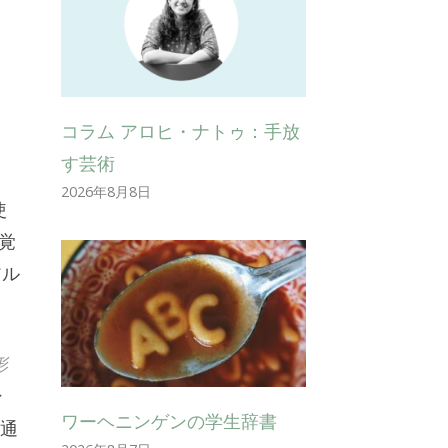
コラム アロヒ・ナトゥ：手放
す芸術
。
2026年8月8日
使
覚
アル
形
ン
ワーヘニンゲンの学生辞書
を通