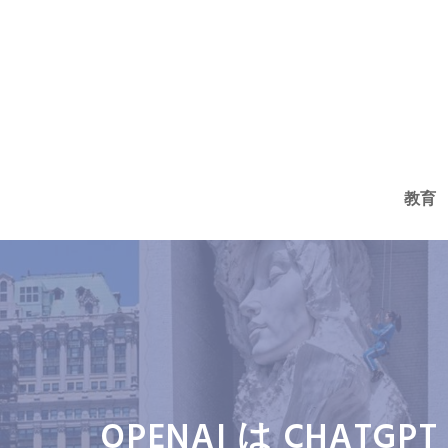
コ
ン
テ
ン
ツ
へ
教育
ス
キ
ッ
プ
OPENAI は CH