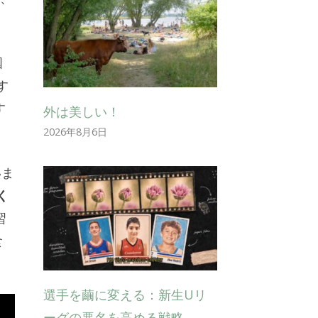
国
す
す
外は美しい！
。
2026年8月6日
いま
く
習
食
選手を繭に変える：新生Uリ
ーグの悪名を高める戦略