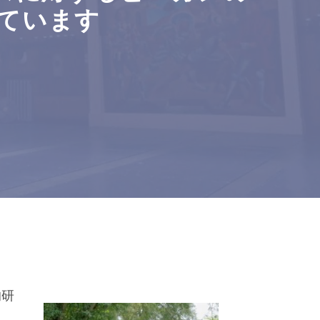
ています
的研
、