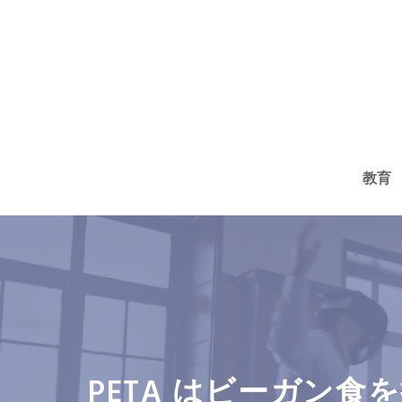
コ
ン
テ
ン
ツ
へ
教育
ス
キ
ッ
プ
PETA はビーガン