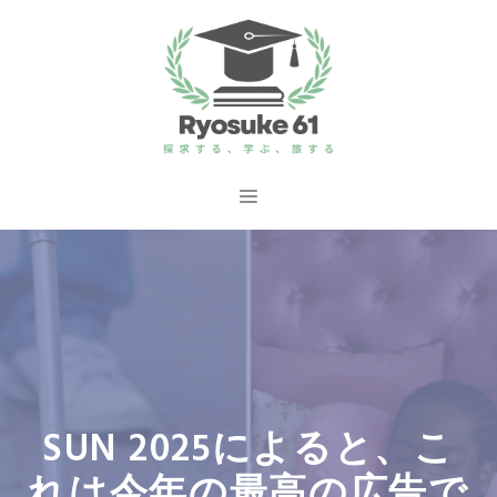
コ
ン
テ
ン
ツ
へ
メ
ス
ニ
キ
ッ
ュ
プ
ー
SUN 2025によると、こ
れは今年の最高の広告で