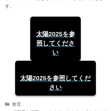
す。
太陽2025を参
照してくださ
い
太陽2025を参照してくだ
さい
カ
教育
テ