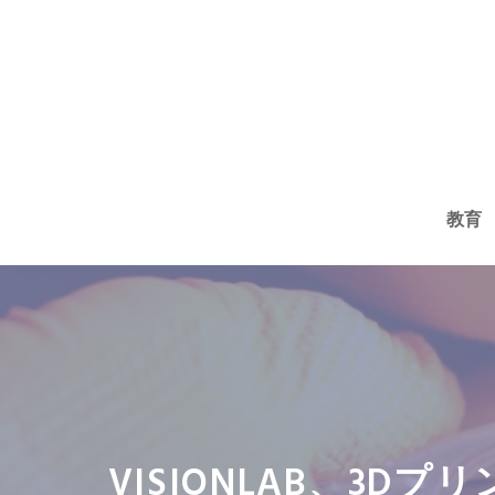
コ
ン
テ
ン
ツ
へ
教育
ス
キ
ッ
プ
VISIONLAB、3