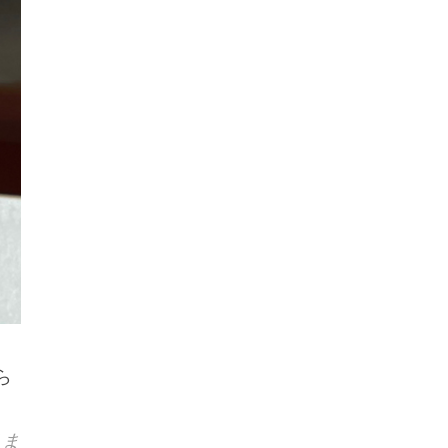
ら
。
りま