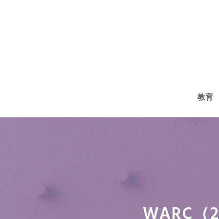
コ
ン
テ
ン
ツ
へ
教育
ス
キ
ッ
プ
WARC