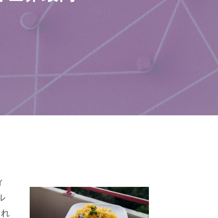
ィ
ル
まれ