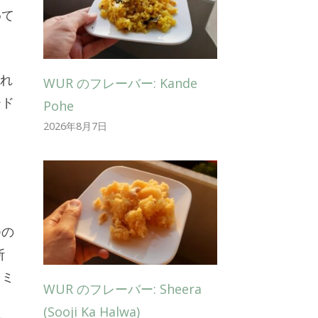
めて
され
WUR のフレーバー: Kande
ード
Pohe
と
2026年8月7日
つの
断
、ミ
WUR のフレーバー: Sheera
(Sooji Ka Halwa)