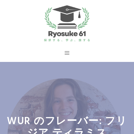
コ
ン
テ
ン
ツ
へ
メ
ス
ニ
キ
ッ
ュ
プ
ー
WUR のフレーバー: フリ
ジア ティラミス