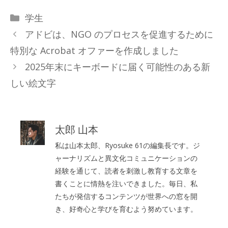
カ
学生
テ
アドビは、NGO のプロセスを促進するために
ゴ
特別な Acrobat オファーを作成しました
リ
2025年末にキーボードに届く可能性のある新
ー
しい絵文字
太郎 山本
私は山本太郎、Ryosuke 61の編集長です。ジ
ャーナリズムと異文化コミュニケーションの
経験を通じて、読者を刺激し教育する文章を
書くことに情熱を注いできました。毎日、私
たちが発信するコンテンツが世界への窓を開
き、好奇心と学びを育むよう努めています。