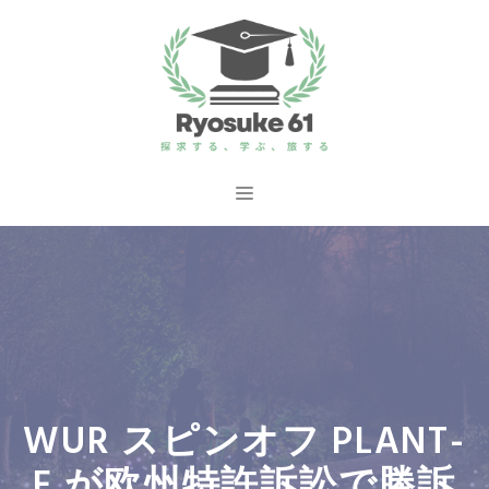
コ
ン
テ
ン
ツ
へ
メ
ス
ニ
キ
ッ
ュ
プ
ー
WUR スピンオフ PLANT-
E が欧州特許訴訟で勝訴