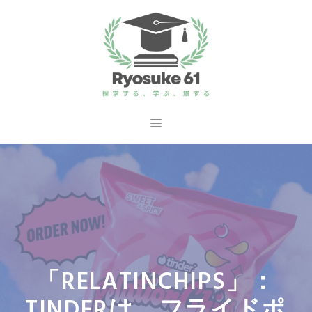
コ
ン
テ
ン
ツ
へ
メ
ス
ニ
キ
ッ
ュ
プ
ー
「RELATINCHIPS」：
TINDERは、フライドポ