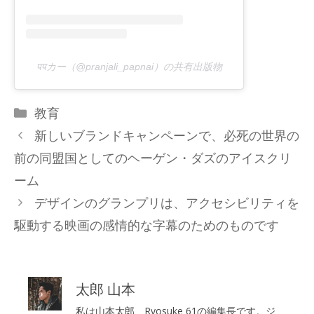
पपカー（@pranjali_papnai）の共有出版物
カ
教育
テ
新しいブランドキャンペーンで、必死の世界の
ゴ
前の同盟国としてのヘーゲン・ダズのアイスクリ
リ
ーム
ー
デザインのグランプリは、アクセシビリティを
駆動する映画の感情的な字幕のためのものです
太郎 山本
私は山本太郎、Ryosuke 61の編集長です。ジ