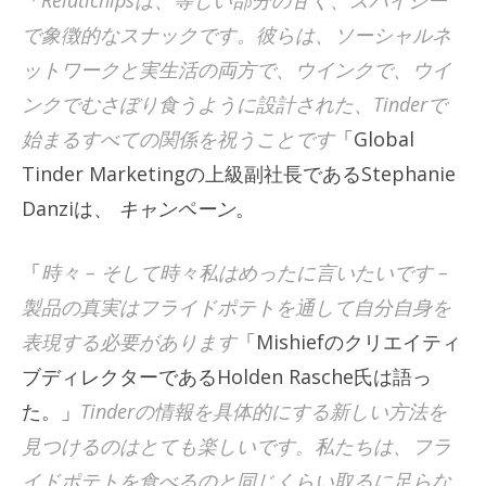
「
Relatichipsは、等しい部分の甘く、スパイシー
で象徴的なスナックです。彼らは、ソーシャルネ
ットワークと実生活の両方で、ウインクで、ウイ
ンクでむさぼり食うように設計された、Tinderで
始まるすべての関係を祝うことです
「Global
Tinder Marketingの上級副社長であるStephanie
Danziは、
キャンペーン
。
「
時々 – そして時々私はめったに言いたいです –
製品の真実はフライドポテトを通して自分自身を
表現する必要があります
「Mishiefのクリエイティ
ブディレクターであるHolden Rasche氏は語っ
た。」
Tinderの情報を具体的にする新しい方法を
見つけるのはとても楽しいです。私たちは、フラ
イドポテトを食べるのと同じくらい取るに足らな