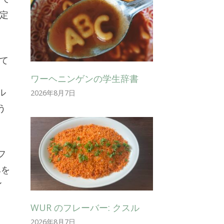
定
て
ワーヘニンゲンの学生辞書
ル
2026年8月7日
う
フ
みを
イ
WUR のフレーバー: クスル
2026年8月7日