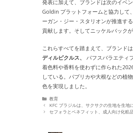
発表に加えて、ブランドは次のイベン
Goldin プラットフォームと協力
ーガン・ジー・スタリオンが推進する
貢献します。そしてニッケルバックが
これらすべてを踏まえて、ブランド
ディルピクルス、
パフスバラエティ
着色料や香料を使わずに作られた2026
している。パプリカや大根などの植物
色を実現しました。
カ
教育
テ
KFC ブラジルは、サクサクの生地を生
ゴ
セフォラとベネフィット、成人向け化粧
リ
ー