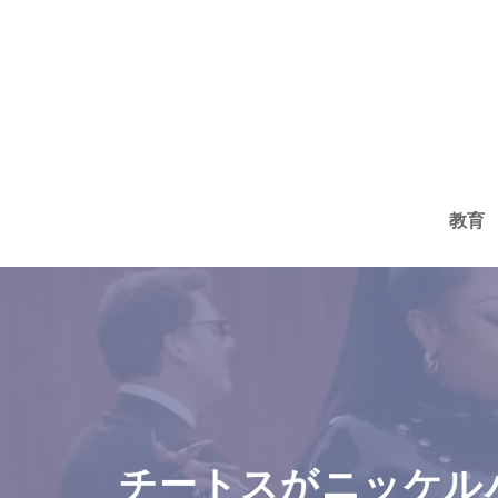
コ
ン
テ
ン
ツ
へ
教育
ス
キ
ッ
プ
チートスがニッケル