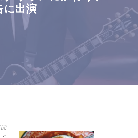
告に出演
ほぼ
って