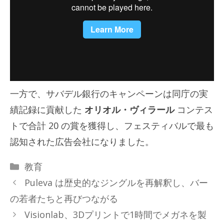
一方で、サバデル銀行のキャンペーンは同庁の実
績記録に貢献した
オリオル・ヴィラール
コンテス
トで合計 20 の賞を獲得し、フェスティバルで最も
認知された広告会社になりました。
カ
教育
テ
Puleva は歴史的なジングルを再解釈し、バー
ゴ
の若者たちと再びつながる
リ
Visionlab、3Dプリントで1時間でメガネを製
ー