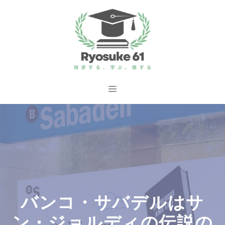
コ
ン
テ
ン
ツ
へ
メ
ス
ニ
キ
ッ
ュ
プ
ー
バンコ・サバデルはサ
ン・ジョルディの伝説の