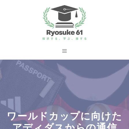
コ
ン
テ
ン
ツ
へ
メ
ス
ニ
キ
ッ
ュ
プ
ー
ワールドカップに向けた
アディダスからの通信