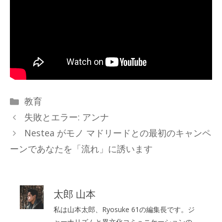
カ
教育
テ
失敗とエラー: アンナ
ゴ
Nestea がモノ マドリードとの最初のキャンペ
リ
ーンであなたを「流れ」に誘います
ー
太郎 山本
私は山本太郎、Ryosuke 61の編集長です。ジ
ャーナリズムと異文化コミュニケーションの