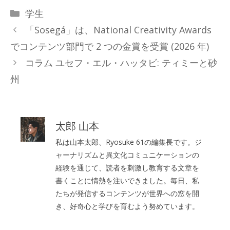
カ
学生
テ
「Sosegá」は、National Creativity Awards
ゴ
でコンテンツ部門で 2 つの金賞を受賞 (2026 年)
リ
コラム ユセフ・エル・ハッタビ: ティミーと砂
ー
州
太郎 山本
私は山本太郎、Ryosuke 61の編集長です。ジ
ャーナリズムと異文化コミュニケーションの
経験を通じて、読者を刺激し教育する文章を
書くことに情熱を注いできました。毎日、私
たちが発信するコンテンツが世界への窓を開
き、好奇心と学びを育むよう努めています。