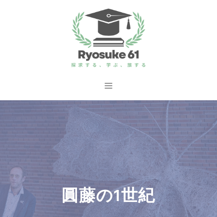
コ
ン
テ
ン
ツ
へ
メ
ス
ニ
キ
ッ
ュ
プ
ー
圓藤の1世紀