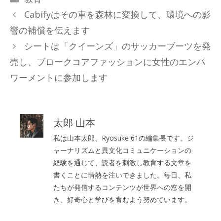
テ
Cabifyはその車を森林に変換して、環境への影
ゴ
響の補償を伝えます
リ
シートは「クイーンズ」のサッカーブーツを発
ー
売し、ブロークコアファッションに女性のエンパ
ワーメントに参加します
太郎 山本
私は山本太郎、Ryosuke 61の編集長です。ジ
ャーナリズムと異文化コミュニケーションの
経験を通じて、読者を刺激し教育する文章を
書くことに情熱を注いできました。毎日、私
たちが発信するコンテンツが世界への窓を開
き、好奇心と学びを育むよう努めています。