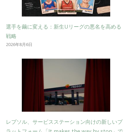
選手を繭に変える：新生Uリーグの悪名を高める
戦略
2026年8月6日
レプソル、サービスステーション向けの新しいプ
ラットフォーム「It makes the way by stop」で