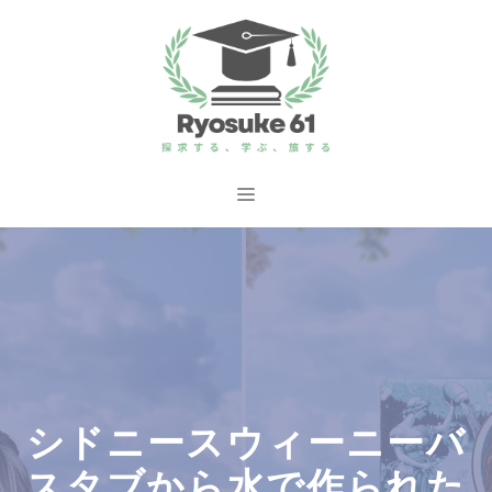
コ
ン
テ
ン
ツ
へ
メ
ス
ニ
キ
ッ
ュ
プ
ー
シドニースウィーニーバ
スタブから水で作られた