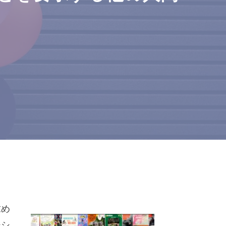
求め
ジシ