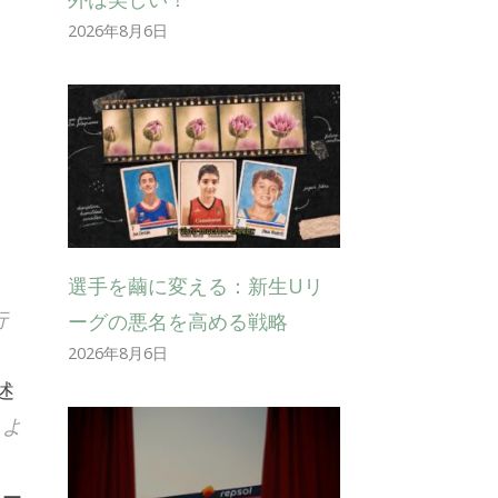
2026年8月6日
選手を繭に変える：新生Uリ
行
ーグの悪名を高める戦略
2026年8月6日
述
、よ
レー