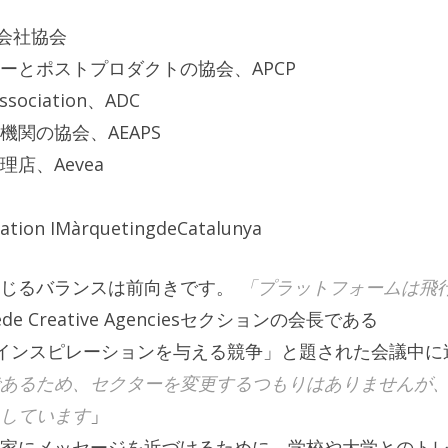
ン会社協会
ーとポストプロダクトの協会、APCP
Association、ADC
関の協会、AEAPS
店、Aevea
ation IMàrquetingdeCatalunya
生じるバランスは前向きです。
「プラットフォームは飛
de Creative Agenciesセクションの会長である
仕事、インスピレーションを与える競争」と題された会議中に
あるため、セクターを変更するつもりはありませんが
しています
」
家にメッセージを近づけるために、学校や大学とのト