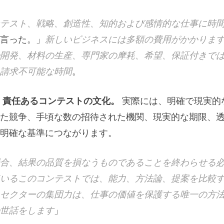
テスト、戦略、創造性、知的および感情的な仕事に時
言った。」
新しいビジネスには多額の費用がかかりま
開発、材料の生産、専門家の摩耗、希望、保証付きで
請求不可能な時間
。
に
責任あるコンテストの文化。
実際には、明確で現実的
た競争、手頃な数の招待された機関、現実的な期限、
明確な基準につながります。
合、結果の品質を損なうものであることを終わらせる
いるこのコンテストでは、能力、方法論、提案を比較
セクターの集団力は、仕事の価値を保護する唯一の方
世話をします
」