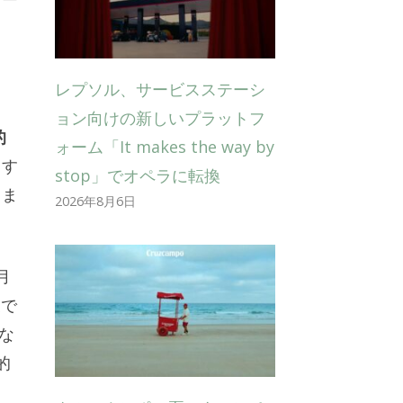
レプソル、サービスステーシ
ョン向けの新しいプラットフ
的
ォーム「It makes the way by
ます
stop」でオペラに転換
りま
2026年8月6日
月
授で
な
的