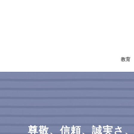
コ
ン
テ
ン
ツ
へ
教育
ス
キ
ッ
プ
尊敬、信頼、誠実さ