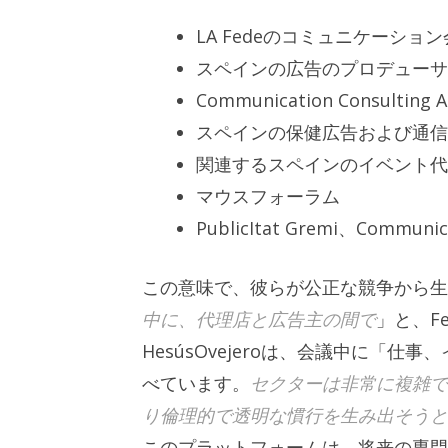
LA Fedeのコミュニケーショ
スペインの広告のプロデューサ
Communication Consulting 
スペインの保健広告および通信機
関連するスペインのイベント代理
マウスフォーラム
PublicItat Gremi、Communic
この意味で、彼らが公正な競争から
中に、代理店と広告主の間で
」と、Fe
HesúsOvejeroは、会議中に「
べています。
セクターは非常に複雑で
り倫理的で透明な慣行を生み出そうと
このプラットフォームは、将来の専門