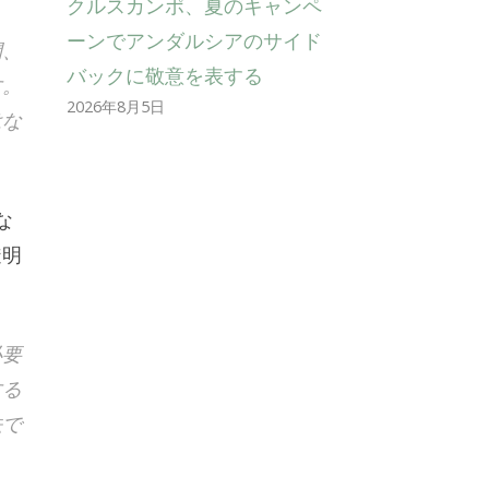
クルスカンポ、夏のキャンペ
ーンでアンダルシアのサイド
間、
バックに敬意を表する
す。
2026年8月5日
はな
な
透明
必要
する
法で