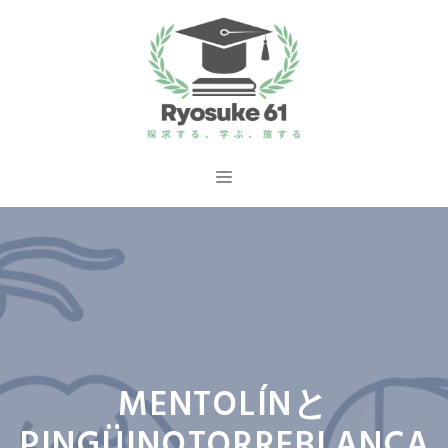
コ
ン
テ
ン
ツ
へ
メ
ス
ニ
キ
ッ
ュ
プ
ー
MENTOLÍNと
PINGÜINOTORREBLANCA