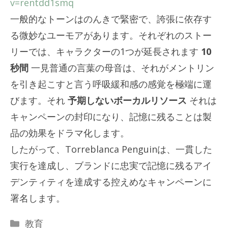
v=rentdd1smq
一般的なトーンはのんきで緊密で、誇張に依存す
る微妙なユーモアがあります。それぞれのストー
リーでは、キャラクターの1つが延長されます
10
秒間
一見普通の言葉の母音は、それがメントリン
を引き起こすと言う呼吸緩和感の感覚を極端に運
びます。それ
予期しないボーカルリソース
それは
キャンペーンの封印になり、記憶に残ることは製
品の効果をドラマ化します。
したがって、Torreblanca Penguinは、一貫した
実行を達成し、ブランドに忠実で記憶に残るアイ
デンティティを達成する控えめなキャンペーンに
署名します。
カ
教育