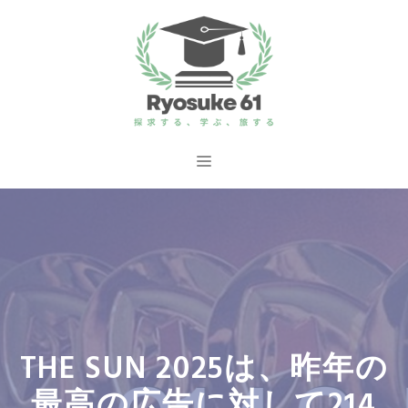
コ
ン
テ
ン
ツ
へ
メ
ス
ニ
キ
ッ
ュ
プ
ー
THE SUN 2025は、昨年の
最高の広告に対して214