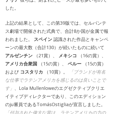
した。
上記の結果として、この第39版では、セルバンテ
ス劇場で開催された式典で、合計8か国が金属で報
われました。
スペイン
認識された作品とキャンペ
ーンの最大数（合計130）が続いたものに続いて
アルゼンチン
（21賞）、
メキシコ
（16の賞）、
アメリカ合衆国
（15の賞）、
ペルー
（15の賞）
および
コスタリカ
（10賞）。
「ブランドが有名
な仕事でラテンアメリカを感じるのは良いことで
す」
、Lola Mullenloweのエグゼクティブクリエ
イティブディレクターであり、このエディション
のju審員であるTomásOstigliaが宣言しました。
「付与された偉大な賞は、ラテンアメリカの力の