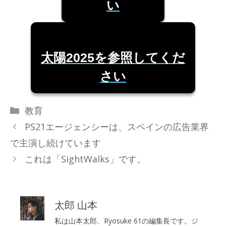
い
太陽2025を参照してくだ
さい
カ
教育
テ
PS21エージェンシーは、スペインの広告業界
ゴ
で主演し続けています
リ
これは「SightWalks」です。
ー
太郎 山本
私は山本太郎、Ryosuke 61の編集長です。ジ