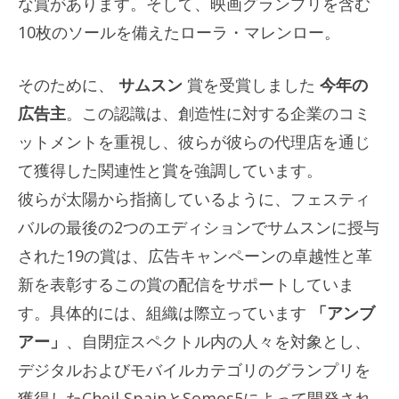
な賞があります。そして、映画グランプリを含む
10枚のソールを備えたローラ・マレンロー。
そのために、
サムスン
賞を受賞しました
今年の
広告主
。この認識は、創造性に対する企業のコミ
ットメントを重視し、彼らが彼らの代理店を通じ
て獲得した関連性と賞を強調しています。
彼らが太陽から指摘しているように、フェスティ
バルの最後の2つのエディションでサムスンに授与
された19の賞は、広告キャンペーンの卓越性と革
新を表彰するこの賞の配信をサポートしていま
す。具体的には、組織は際立っています
「アンブ
アー」
、自閉症スペクトル内の人々を対象とし、
デジタルおよびモバイルカテゴリのグランプリを
獲得したCheil SpainとSomos5によって開発され