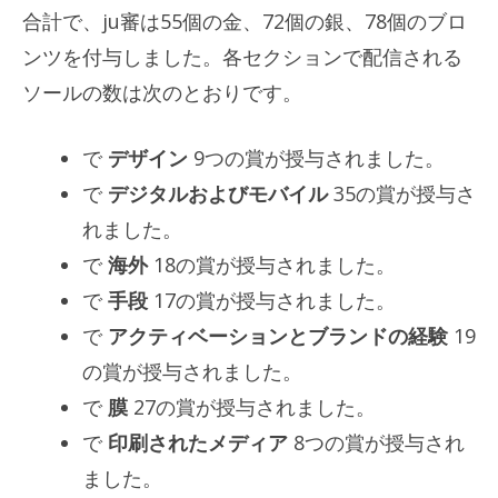
合計で、ju審は55個の金、72個の銀、78個のブロ
ンツを付与しました。各セクションで配信される
ソールの数は次のとおりです。
で
デザイン
9つの賞が授与されました。
で
デジタルおよびモバイル
35の賞が授与さ
れました。
で
海外
18の賞が授与されました。
で
手段
17の賞が授与されました。
で
アクティベーションとブランドの経験
19
の賞が授与されました。
で
膜
27の賞が授与されました。
で
印刷されたメディア
8つの賞が授与され
ました。